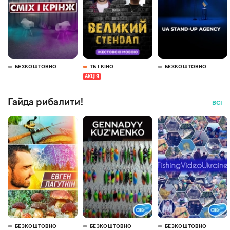
БЕЗКОШТОВНО
ТБ І КІНО
БЕЗКОШТОВНО
АКЦІЯ
Гайда рибалити!
ВСІ
БЕЗКОШТОВНО
БЕЗКОШТОВНО
БЕЗКОШТОВНО