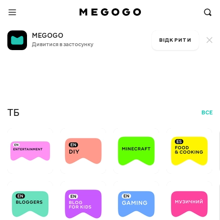
MEGOGO
ВІДКРИТИ
Дивитися в застосунку
Безкоштовне ТБ
Я, 
+12
БЕЗ
ТБ
ВСЕ